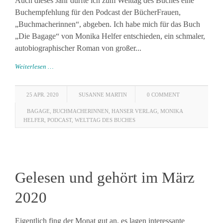
Auch dieses Jahr durfte ich zum Welttag des Buches eine
Buchempfehlung für den Podcast der BücherFrauen,
„Buchmacherinnen“, abgeben. Ich habe mich für das Buch
„Die Bagage“ von Monika Helfer entschieden, ein schmaler,
autobiographischer Roman von großer...
Weiterlesen …
25 APR. 2020
SUSANNE MARTIN
0 COMMENT
BAGAGE
,
BUCHMACHERINNEN
,
HANSER VERLAG
,
MONIKA
HELFER
,
PODCAST
,
WELTTAG DES BUCHES
Gelesen und gehört im März
2020
Eigentlich fing der Monat gut an, es lagen interessante