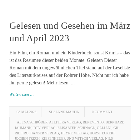
Gelesen und Gesehen im März
und April 2023
Ein Film, ein Roman und ein Kinderbuch, sonst Krimis – das
ist das Resümee dieser beiden Monate. Gelesen Dieser
Roman mit dem ungewöhnlichen Titel stand auf der Leseliste
des Literaturkreises auf der Rohrer Höhe. Nicht nur ich habe
ihn gerne gelesen! Mehr lesen ...
Weiterlesen …
08 MAI 2023
SUSANNE MARTIN
0 COMMENT
ALENA SCHRÖDER
,
ALLITERA VERLAG
,
BENEVENTO
,
BERNHARD
JAUMANN
,
DTV VERLAG
,
ELISABTEH SCHINAGL
,
GALIANI
,
GIL
RIBEIRO
,
HANSER VERLAG
,
HEYNE VERLAG
,
HORST ECKERT
,
JOCHEN FRECH
,
KIEPENHEUER UND WITSCH VERLAG
,
NILS