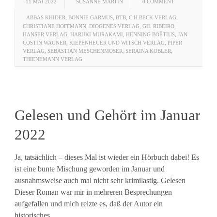
11 MAI 2022
SUSANNE MARTIN
0 COMMENT
ABBAS KHIDER
,
BONNIE GARMUS
,
BTB
,
C.H.BECK VERLAG
,
CHRISTIANE HOFFMANN
,
DIOGENES VERLAG
,
GIL RIBEIRO
,
HANSER VERLAG
,
HARUKI MURAKAMI
,
HENNING BOËTIUS
,
JAN
COSTIN WAGNER
,
KIEPENHEUER UND WITSCH VERLAG
,
PIPER
VERLAG
,
SEBASTIAN MESCHENMOSER
,
SERAINA KOBLER
,
THIENEMANN VERLAG
Gelesen und Gehört im Januar
2022
Ja, tatsächlich – dieses Mal ist wieder ein Hörbuch dabei! Es
ist eine bunte Mischung geworden im Januar und
ausnahmsweise auch mal nicht sehr krimilastig. Gelesen
Dieser Roman war mir in mehreren Besprechungen
aufgefallen und mich reizte es, daß der Autor ein
historisches...