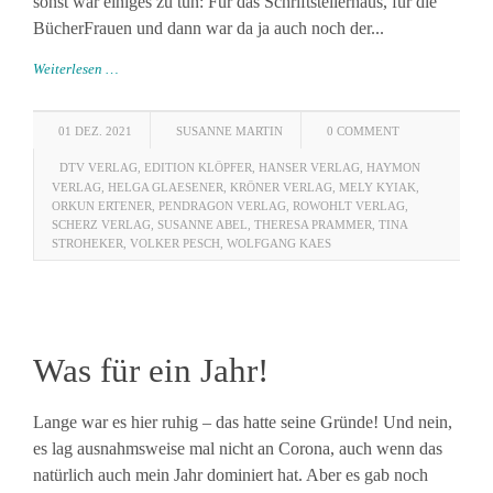
sonst war einiges zu tun: Für das Schriftstellerhaus, für die
BücherFrauen und dann war da ja auch noch der...
Weiterlesen …
01 DEZ. 2021
SUSANNE MARTIN
0 COMMENT
DTV VERLAG
,
EDITION KLÖPFER
,
HANSER VERLAG
,
HAYMON
VERLAG
,
HELGA GLAESENER
,
KRÖNER VERLAG
,
MELY KYIAK
,
ORKUN ERTENER
,
PENDRAGON VERLAG
,
ROWOHLT VERLAG
,
SCHERZ VERLAG
,
SUSANNE ABEL
,
THERESA PRAMMER
,
TINA
STROHEKER
,
VOLKER PESCH
,
WOLFGANG KAES
Was für ein Jahr!
Lange war es hier ruhig – das hatte seine Gründe! Und nein,
es lag ausnahmsweise mal nicht an Corona, auch wenn das
natürlich auch mein Jahr dominiert hat. Aber es gab noch