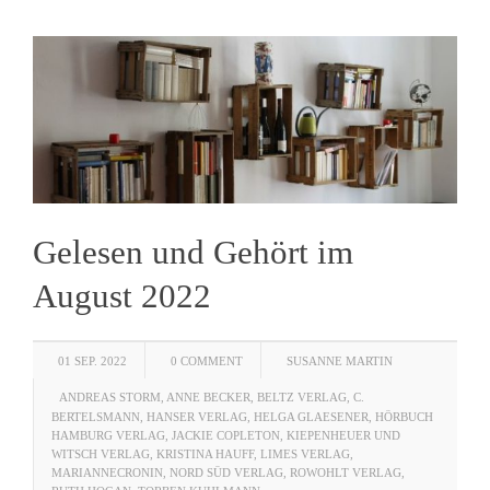
Gelesen und Gehört im
August 2022
01 SEP. 2022
0 COMMENT
SUSANNE MARTIN
ANDREAS STORM
,
ANNE BECKER
,
BELTZ VERLAG
,
C.
BERTELSMANN
,
HANSER VERLAG
,
HELGA GLAESENER
,
HÖRBUCH
HAMBURG VERLAG
,
JACKIE COPLETON
,
KIEPENHEUER UND
WITSCH VERLAG
,
KRISTINA HAUFF
,
LIMES VERLAG
,
MARIANNECRONIN
,
NORD SÜD VERLAG
,
ROWOHLT VERLAG
,