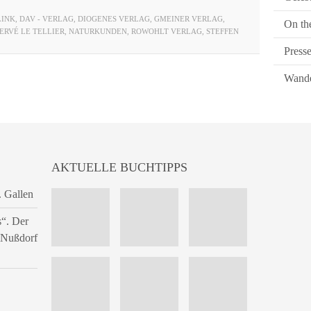
LINK
,
DAV - VERLAG
,
DIOGENES VERLAG
,
GMEINER VERLAG
,
On th
ERVÉ LE TELLIER
,
NATURKUNDEN
,
ROWOHLT VERLAG
,
STEFFEN
Press
Wande
AKTUELLE BUCHTIPPS
. Gallen
s“. Der
n Nußdorf