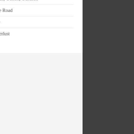
e Road
e
rlust