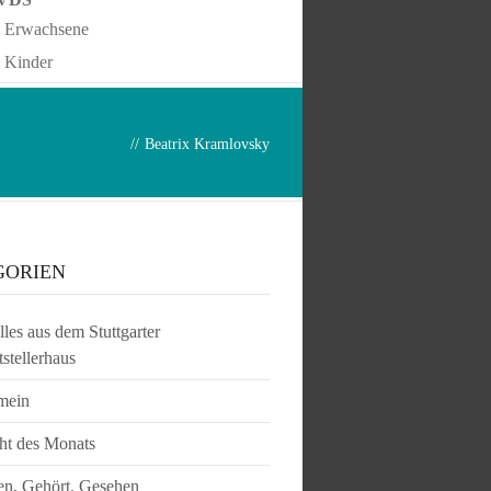
Erwachsene
Kinder
//
Beatrix Kramlovsky
GORIEN
les aus dem Stuttgarter
tstellerhaus
mein
ht des Monats
en, Gehört, Gesehen