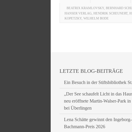
BEATRIX KRAMLOVSKY
,
BERNHARD SCH
HANSER VERLAG
,
HENDRIK SCHEUNERT
,
H
KOPETZKY
,
WILHELM BODE
LETZTE BLOG-BEITRÄGE
Ein Besuch in der Stiftsbibliothek St
„Der See schaufelt Licht in das Hau
neu eröffnete Martin-Walser-Park i
bei Überlingen
Lena Schätte gewinnt den Ingeborg-
Bachmann-Preis 2026