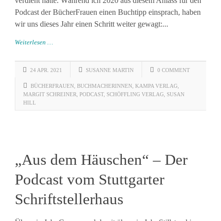
verdient hätte. Während ich 2020 aus diesem Anlass für den
Podcast der BücherFrauen einen Buchtipp einsprach, haben
wir uns dieses Jahr einen Schritt weiter gewagt:...
Weiterlesen …
24 APR. 2021
SUSANNE MARTIN
0 COMMENT
BÜCHERFRAUEN
,
BUCHMACHERINNEN
,
KAMPA VERLAG
,
MARGIT SCHREINER
,
PODCAST
,
SCHÖFFLING VERLAG
,
SUSAN
HILL
„Aus dem Häuschen“ – Der
Podcast vom Stuttgarter
Schriftstellerhaus