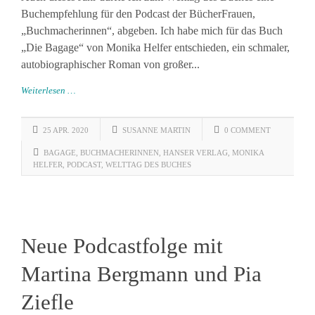
Buchempfehlung für den Podcast der BücherFrauen,
„Buchmacherinnen“, abgeben. Ich habe mich für das Buch
„Die Bagage“ von Monika Helfer entschieden, ein schmaler,
autobiographischer Roman von großer...
Weiterlesen …
25 APR. 2020
SUSANNE MARTIN
0 COMMENT
BAGAGE
,
BUCHMACHERINNEN
,
HANSER VERLAG
,
MONIKA
HELFER
,
PODCAST
,
WELTTAG DES BUCHES
Neue Podcastfolge mit
Martina Bergmann und Pia
Ziefle