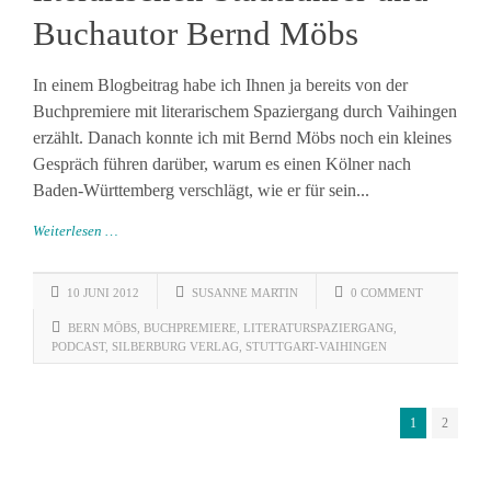
Buchautor Bernd Möbs
In einem Blogbeitrag habe ich Ihnen ja bereits von der
Buchpremiere mit literarischem Spaziergang durch Vaihingen
erzählt. Danach konnte ich mit Bernd Möbs noch ein kleines
Gespräch führen darüber, warum es einen Kölner nach
Baden-Württemberg verschlägt, wie er für sein...
Weiterlesen …
10 JUNI 2012
SUSANNE MARTIN
0 COMMENT
BERN MÖBS
,
BUCHPREMIERE
,
LITERATURSPAZIERGANG
,
PODCAST
,
SILBERBURG VERLAG
,
STUTTGART-VAIHINGEN
1
2