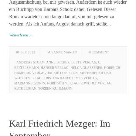
Augustmischung bei mir gewesen. Außerdem ist auch wieder
ein Buchtipp von Barbara Scholz dabei. Gelesen Dieser
Roman wartete schon lange darauf, von mir gelesen zu
werden. Als ich Anfang August danach griff, stellte...
Weiterlesen …
01 SEP. 2022
SUSANNE MARTIN
0 COMMENT
ANDREAS STORM
,
ANNE BECKER
,
BELTZ VERLAG
,
C.
BERTELSMANN
,
HANSER VERLAG
,
HELGA GLAESENER
,
HÖRBUCH
HAMBURG VERLAG
,
JACKIE COPLETON
,
KIEPENHEUER UND
WITSCH VERLAG
,
KRISTINA HAUFF
,
LIMES VERLAG
,
MARIANNECRONIN
,
NORD SÜD VERLAG
,
ROWOHLT VERLAG
,
RUTH HOGAN
,
TORBEN KUHLMANN
Karl Friedrich Mezger: Im
September