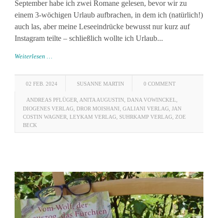
September habe ich zwei Romane gelesen, bevor wir zu
einem 3-wöchigen Urlaub aufbrachen, in dem ich (natürlich!)
auch las, aber meine Leseeindrücke bewusst nur kurz auf
Instagram teilte – schließlich wollte ich Urlaub...
Weiterlesen …
02 FEB. 2024
SUSANNE MARTIN
0 COMMENT
ANDREAS PFLÜGER
,
ANITA AUGUSTIN
,
DANA VOWINCKEL
,
DIOGENES VERLAG
,
DROR MOISHANI
,
GALIANI VERLAG
,
JAN
COSTIN WAGNER
,
LEYKAM VERLAG
,
SUHRKAMP VERLAG
,
ZOE
BECK