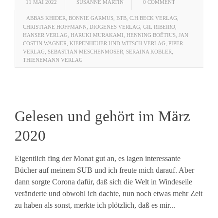
11 MAI 2022
SUSANNE MARTIN
0 COMMENT
ABBAS KHIDER
,
BONNIE GARMUS
,
BTB
,
C.H.BECK VERLAG
,
CHRISTIANE HOFFMANN
,
DIOGENES VERLAG
,
GIL RIBEIRO
,
HANSER VERLAG
,
HARUKI MURAKAMI
,
HENNING BOËTIUS
,
JAN
COSTIN WAGNER
,
KIEPENHEUER UND WITSCH VERLAG
,
PIPER
VERLAG
,
SEBASTIAN MESCHENMOSER
,
SERAINA KOBLER
,
THIENEMANN VERLAG
Gelesen und gehört im März
2020
Eigentlich fing der Monat gut an, es lagen interessante
Bücher auf meinem SUB und ich freute mich darauf. Aber
dann sorgte Corona dafür, daß sich die Welt in Windeseile
veränderte und obwohl ich dachte, nun noch etwas mehr Zeit
zu haben als sonst, merkte ich plötzlich, daß es mir...