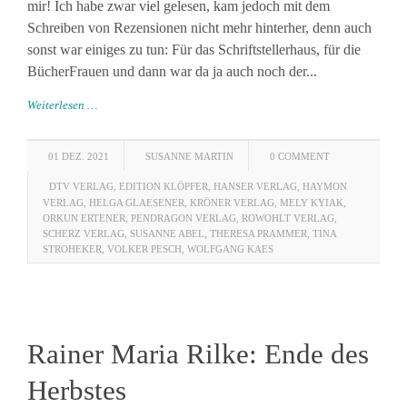
mir! Ich habe zwar viel gelesen, kam jedoch mit dem
Schreiben von Rezensionen nicht mehr hinterher, denn auch
sonst war einiges zu tun: Für das Schriftstellerhaus, für die
BücherFrauen und dann war da ja auch noch der...
Weiterlesen …
01 DEZ. 2021
SUSANNE MARTIN
0 COMMENT
DTV VERLAG
,
EDITION KLÖPFER
,
HANSER VERLAG
,
HAYMON
VERLAG
,
HELGA GLAESENER
,
KRÖNER VERLAG
,
MELY KYIAK
,
ORKUN ERTENER
,
PENDRAGON VERLAG
,
ROWOHLT VERLAG
,
SCHERZ VERLAG
,
SUSANNE ABEL
,
THERESA PRAMMER
,
TINA
STROHEKER
,
VOLKER PESCH
,
WOLFGANG KAES
Rainer Maria Rilke: Ende des
Herbstes