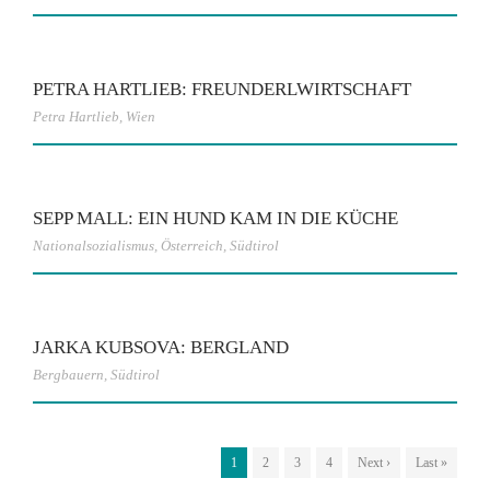
PETRA HARTLIEB: FREUNDERLWIRTSCHAFT
Petra Hartlieb
,
Wien
SEPP MALL: EIN HUND KAM IN DIE KÜCHE
Nationalsozialismus
,
Österreich
,
Südtirol
JARKA KUBSOVA: BERGLAND
Bergbauern
,
Südtirol
1
2
3
4
Next ›
Last »