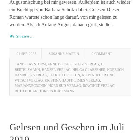
Augustmischung bei mir gewesen. Außerdem ist auch wieder
ein Buchtipp von Barbara Scholz dabei. Gelesen Dieser
Roman wartete schon lange darauf, von mir gelesen zu
werden. Als ich Anfang August danach griff, stellte...
Weiterlesen …
01 SEP. 2022
SUSANNE MARTIN
0 COMMENT
ANDREAS STORM
,
ANNE BECKER
,
BELTZ VERLAG
,
C.
BERTELSMANN
,
HANSER VERLAG
,
HELGA GLAESENER
,
HÖRBUCH
HAMBURG VERLAG
,
JACKIE COPLETON
,
KIEPENHEUER UND
WITSCH VERLAG
,
KRISTINA HAUFF
,
LIMES VERLAG
,
MARIANNECRONIN
,
NORD SÜD VERLAG
,
ROWOHLT VERLAG
,
RUTH HOGAN
,
TORBEN KUHLMANN
Gelesen und Gesehen im Juli
2019