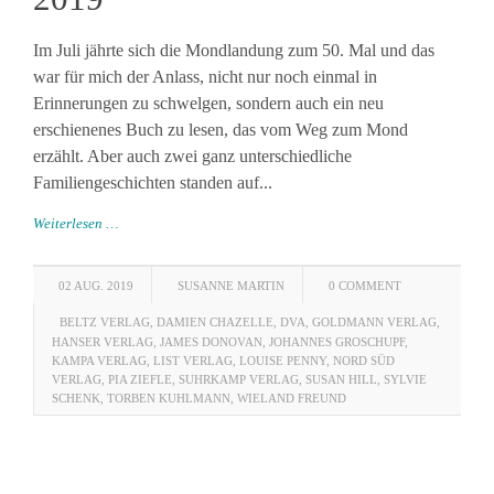
Im Juli jährte sich die Mondlandung zum 50. Mal und das
war für mich der Anlass, nicht nur noch einmal in
Erinnerungen zu schwelgen, sondern auch ein neu
erschienenes Buch zu lesen, das vom Weg zum Mond
erzählt. Aber auch zwei ganz unterschiedliche
Familiengeschichten standen auf...
Weiterlesen …
02 AUG. 2019
SUSANNE MARTIN
0 COMMENT
BELTZ VERLAG
,
DAMIEN CHAZELLE
,
DVA
,
GOLDMANN VERLAG
,
HANSER VERLAG
,
JAMES DONOVAN
,
JOHANNES GROSCHUPF
,
KAMPA VERLAG
,
LIST VERLAG
,
LOUISE PENNY
,
NORD SÜD
VERLAG
,
PIA ZIEFLE
,
SUHRKAMP VERLAG
,
SUSAN HILL
,
SYLVIE
SCHENK
,
TORBEN KUHLMANN
,
WIELAND FREUND