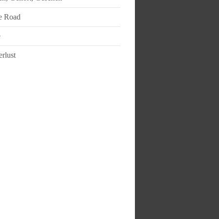
e Road
e
rlust