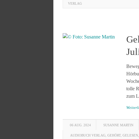
VERLAG
Gel
Jul
Bewegt
Hörbuc
Wochen
tolle 
zum Le
Weiter
06 AUG. 2024
SUSANNE MARTIN
AUDIOBUCH VERLAG
,
GEHÖRT
,
GELESEN