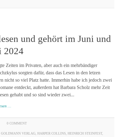
esen und gehört im Juni und
i 2024
e Zeiten im Privaten, aber auch ein mehrbändiger
hzkylus sorgten dafür, dass das Lesen in den letzen
 nicht so viel Platz hatte. Immerhin habe ich jedoch zwei
Romane entdeckt, außerdem hat Barbara Scholz mehr Zeit
sen gehabt und so sind wieder zwei...
lesen …
0 COMMENT
,
GOLDMANN VERLAG
,
HARPER COLLINS
,
HEINRICH STEINFEST
,