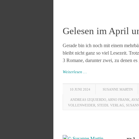
Gelesen im April 
Gerade bin ich noch mit einem mehrbä
bleibt nicht ganz so viel Lesezeit. Tr
3 Romane, darunter zwei, zu denen es 
Weiterlesen …
10 JUNI 2024
SUSANNE MARTIN
ANDREAS IZQUIERDO
,
ARNO FRANK
,
AVA
VOLLENWEIDER
,
STEIDL VERLAG
,
SUSAN