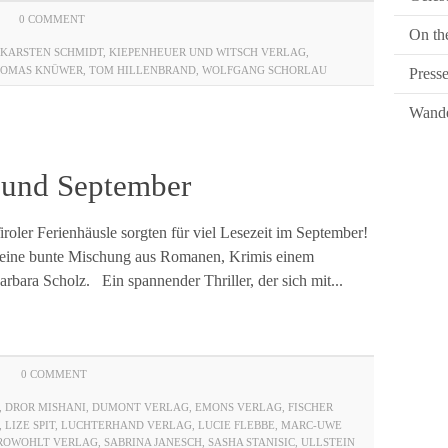
0 COMMENT
On th
 KARSTEN SCHMIDT
,
KIEPENHEUER UND WITSCH VERLAG
,
HOMAS KNÜWER
,
TOM HILLENBRAND
,
WOLFGANG SCHORLAU
Press
Wande
 und September
roler Ferienhäusle sorgten für viel Lesezeit im September!
 eine bunte Mischung aus Romanen, Krimis einem
bara Scholz. Ein spannender Thriller, der sich mit...
0 COMMENT
,
DROR MISHANI
,
DUMONT VERLAG
,
EMONS VERLAG
,
FISCHER
,
LIZE SPIT
,
LUCHTERHAND VERLAG
,
LUCIE FLEBBE
,
MARC-UWE
ROWOHLT VERLAG
,
SABRINA JANESCH
,
SASHA STANISIC
,
ULLSTEIN