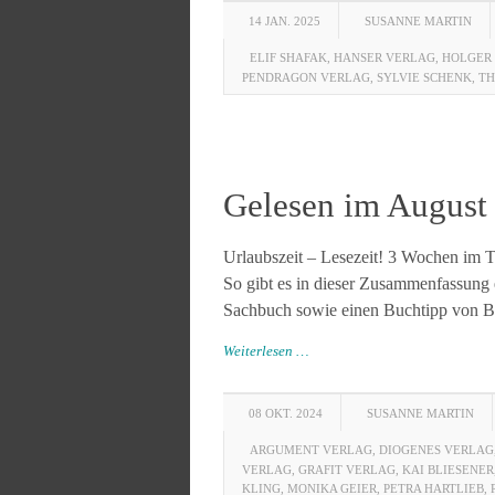
14 JAN. 2025
SUSANNE MARTIN
ELIF SHAFAK
,
HANSER VERLAG
,
HOLGER
PENDRAGON VERLAG
,
SYLVIE SCHENK
,
T
Gelesen im August
Urlaubszeit – Lesezeit! 3 Wochen im Ti
So gibt es in dieser Zusammenfassung
Sachbuch sowie einen Buchtipp von Bar
Weiterlesen …
08 OKT. 2024
SUSANNE MARTIN
ARGUMENT VERLAG
,
DIOGENES VERLAG
VERLAG
,
GRAFIT VERLAG
,
KAI BLIESENER
KLING
,
MONIKA GEIER
,
PETRA HARTLIEB
,