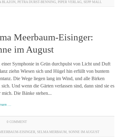
A BLAZON
,
PETRA DURST-BENNING
,
PIPER VERLAG
,
SEPP MALL
lma Meerbaum-Eisinger:
nne im August
 einer Symphonie in Grün durchpulst von Licht und Duft
anz ziehn Wiesen sich und Hügel hin erfüllt von buntem
tanz. Die Wege liegen lang im Wind, und alle Birken
 sich. Und wenn die Gärten verlassen sind, dann sind sie es
r mich. Die Bänke stehen...
lesen …
0 COMMENT
MEERBAUM-EISINGER
,
SELMA MERBAUM
,
SONNE IM AUGUST