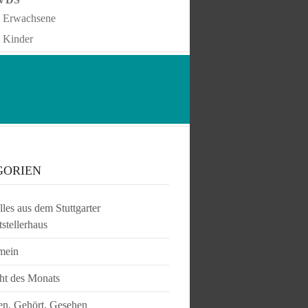
Erwachsene
Kinder
GORIEN
les aus dem Stuttgarter
tstellerhaus
mein
ht des Monats
en, Gehört, Gesehen