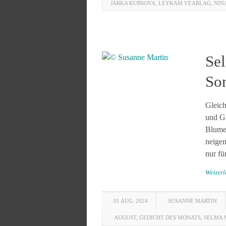
JARKA KUBSOVA
,
LEYKAM VEARLAG
,
NIN
Se
So
Gleich
und Gl
Blumen
neigen
nur fü
Weiter
01 AUG. 2024
SUSANNE MARTIN
AUGUST
,
GEDICHT DES MONATS
,
SELMA 