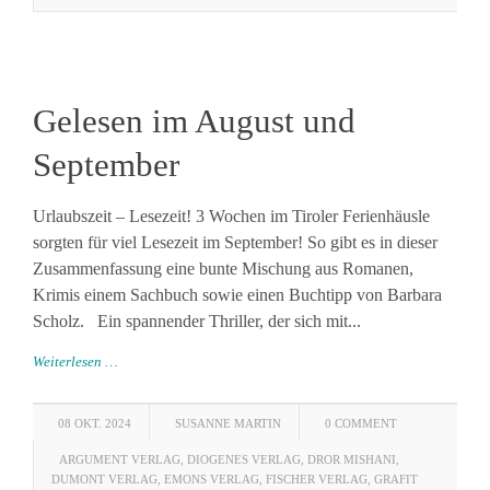
Gelesen im August und
September
Urlaubszeit – Lesezeit! 3 Wochen im Tiroler Ferienhäusle
sorgten für viel Lesezeit im September! So gibt es in dieser
Zusammenfassung eine bunte Mischung aus Romanen,
Krimis einem Sachbuch sowie einen Buchtipp von Barbara
Scholz. Ein spannender Thriller, der sich mit...
Weiterlesen …
08 OKT. 2024
SUSANNE MARTIN
0 COMMENT
ARGUMENT VERLAG
,
DIOGENES VERLAG
,
DROR MISHANI
,
DUMONT VERLAG
,
EMONS VERLAG
,
FISCHER VERLAG
,
GRAFIT