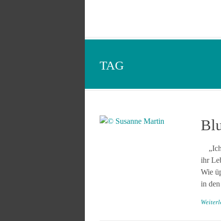
TAG
Bl
„Ich 
ihr Le
Wie üp
in den
Weiter