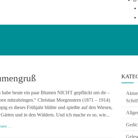
umengruß
KATE
habe heute ein paar Blumen NICHT gepflückt um dir –
Aktuel
ben mitzubringen.“ Christian Morgenstern (1871 – 1914)
Schrif
pig es dieses Frühjahr blühte und spießte auf den Wiesen,
Allge
 Gärten und in den Wäldern. Und ich mache es so, wie...
Gedic
lesen …
Geles