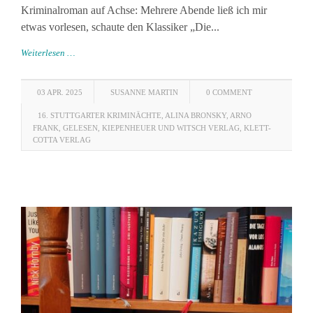
Kriminalroman auf Achse: Mehrere Abende ließ ich mir
etwas vorlesen, schaute den Klassiker „Die...
Weiterlesen …
03 APR. 2025
SUSANNE MARTIN
0 COMMENT
16. STUTTGARTER KRIMINÄCHTE
,
ALINA BRONSKY
,
ARNO
FRANK
,
GELESEN
,
KIEPENHEUER UND WITSCH VERLAG
,
KLETT-
COTTA VERLAG