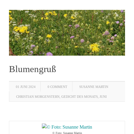
Blumengruß
01 JUNI 2024
0 COMMENT
SUSANNE MARTIN
CHRISTIAN MORGENSTERN
,
GEDICHT DES MONATS
,
JUNI
© Foto: Susanne Martin