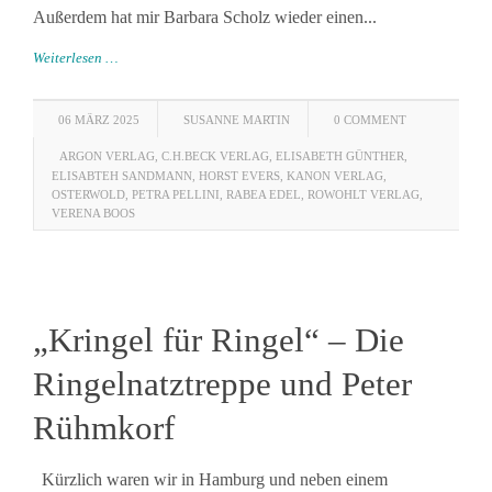
Außerdem hat mir Barbara Scholz wieder einen...
Weiterlesen …
06 MÄRZ 2025
SUSANNE MARTIN
0 COMMENT
ARGON VERLAG
,
C.H.BECK VERLAG
,
ELISABETH GÜNTHER
,
ELISABTEH SANDMANN
,
HORST EVERS
,
KANON VERLAG
,
OSTERWOLD
,
PETRA PELLINI
,
RABEA EDEL
,
ROWOHLT VERLAG
,
VERENA BOOS
„Kringel für Ringel“ – Die
Ringelnatztreppe und Peter
Rühmkorf
Kürzlich waren wir in Hamburg und neben einem