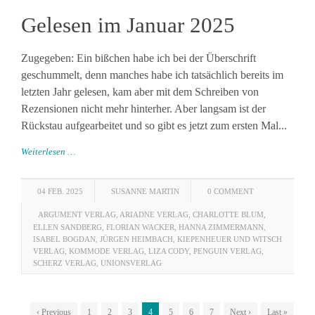
Gelesen im Januar 2025
Zugegeben: Ein bißchen habe ich bei der Überschrift
geschummelt, denn manches habe ich tatsächlich bereits im
letzten Jahr gelesen, kam aber mit dem Schreiben von
Rezensionen nicht mehr hinterher. Aber langsam ist der
Rückstau aufgearbeitet und so gibt es jetzt zum ersten Mal...
Weiterlesen …
04 FEB. 2025
SUSANNE MARTIN
0 COMMENT
ARGUMENT VERLAG
,
ARIADNE VERLAG
,
CHARLOTTE BLUM
,
ELLEN SANDBERG
,
FLORIAN WACKER
,
HANNA ZIMMERMANN
,
ISABEL BOGDAN
,
JÜRGEN HEIMBACH
,
KIEPENHEUER UND WITSCH
VERLAG
,
KOMMODE VERLAG
,
LIZA CODY
,
PENGUIN VERLAG
,
SCHERZ VERLAG
,
UNIONSVERLAG
‹ Previous
1
2
3
4
5
6
7
Next ›
Last »