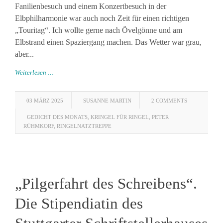
Fanilienbesuch und einem Konzertbesuch in der
Elbphilharmonie war auch noch Zeit für einen richtigen
„Touritag“. Ich wollte gerne nach Övelgönne und am
Elbstrand einen Spaziergang machen. Das Wetter war grau,
aber...
Weiterlesen …
03 MÄRZ 2025
SUSANNE MARTIN
2 COMMENTS
GEDICHT DES MONATS
,
KRINGEL FÜR RINGEL
,
PETER
RÜHMKORF
,
RINGELNATZTREPPE
„Pilgerfahrt des Schreibens“.
Die Stipendiatin des