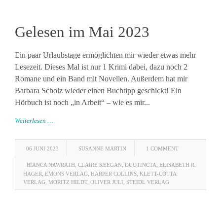
Gelesen im Mai 2023
Ein paar Urlaubstage ermöglichten mir wieder etwas mehr
Lesezeit. Dieses Mal ist nur 1 Krimi dabei, dazu noch 2
Romane und ein Band mit Novellen. Außerdem hat mir
Barbara Scholz wieder einen Buchtipp geschickt! Ein
Hörbuch ist noch „in Arbeit“ – wie es mir...
Weiterlesen …
06 JUNI 2023
SUSANNE MARTIN
1 COMMENT
BIANCA NAWRATH
,
CLAIRE KEEGAN
,
DUOTINCTA
,
ELISABETH R.
HAGER
,
EMONS VERLAG
,
HARPER COLLINS
,
KLETT-COTTA
VERLAG
,
MORITZ HILDT
,
OLIVER JULI
,
STEIDL VERLAG