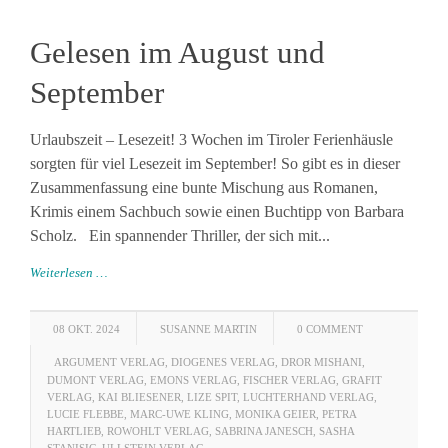
Gelesen im August und
September
Urlaubszeit – Lesezeit! 3 Wochen im Tiroler Ferienhäusle
sorgten für viel Lesezeit im September! So gibt es in dieser
Zusammenfassung eine bunte Mischung aus Romanen,
Krimis einem Sachbuch sowie einen Buchtipp von Barbara
Scholz. Ein spannender Thriller, der sich mit...
Weiterlesen …
08 OKT. 2024
SUSANNE MARTIN
0 COMMENT
ARGUMENT VERLAG
,
DIOGENES VERLAG
,
DROR MISHANI
,
DUMONT VERLAG
,
EMONS VERLAG
,
FISCHER VERLAG
,
GRAFIT
VERLAG
,
KAI BLIESENER
,
LIZE SPIT
,
LUCHTERHAND VERLAG
,
LUCIE FLEBBE
,
MARC-UWE KLING
,
MONIKA GEIER
,
PETRA
HARTLIEB
,
ROWOHLT VERLAG
,
SABRINA JANESCH
,
SASHA