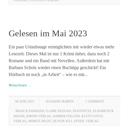
STANISIC
,
ULLSTEIN VERLAG
Gelesen im Mai 2023
Ein paar Urlaubstage ermöglichten mir wieder etwas mehr
Lesezeit. Dieses Mal ist nur 1 Krimi dabei, dazu noch 2
Romane und ein Band mit Novellen. Außerdem hat mir
Barbara Scholz wieder einen Buchtipp geschickt! Ein
Hörbuch ist noch „in Arbeit“ – wie es mir...
Weiterlesen …
06 JUNI 2023
SUSANNE MARTIN
1 COMMENT
BIANCA NAWRATH
,
CLAIRE KEEGAN
,
DUOTINCTA
,
ELISABETH R.
HAGER
,
EMONS VERLAG
,
HARPER COLLINS
,
KLETT-COTTA
VERLAG
,
MORITZ HILDT
,
OLIVER JULI
,
STEIDL VERLAG