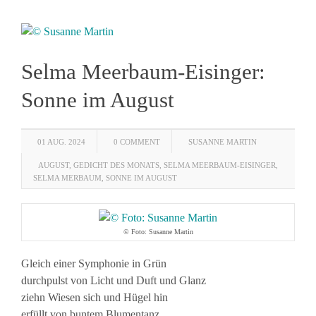
Selma Meerbaum-Eisinger:
Sonne im August
01 AUG. 2024
0 COMMENT
SUSANNE MARTIN
AUGUST
,
GEDICHT DES MONATS
,
SELMA MEERBAUM-EISINGER
,
SELMA MERBAUM
,
SONNE IM AUGUST
© Foto: Susanne Martin
Gleich einer Symphonie in Grün
durchpulst von Licht und Duft und Glanz
ziehn Wiesen sich und Hügel hin
erfüllt von buntem Blumentanz.