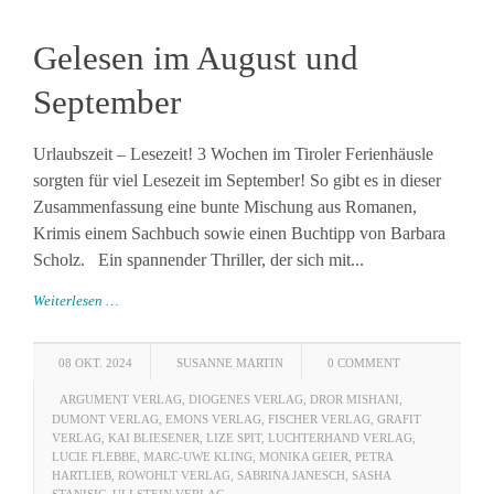
Gelesen im August und
September
Urlaubszeit – Lesezeit! 3 Wochen im Tiroler Ferienhäusle
sorgten für viel Lesezeit im September! So gibt es in dieser
Zusammenfassung eine bunte Mischung aus Romanen,
Krimis einem Sachbuch sowie einen Buchtipp von Barbara
Scholz. Ein spannender Thriller, der sich mit...
Weiterlesen …
08 OKT. 2024
SUSANNE MARTIN
0 COMMENT
ARGUMENT VERLAG
,
DIOGENES VERLAG
,
DROR MISHANI
,
DUMONT VERLAG
,
EMONS VERLAG
,
FISCHER VERLAG
,
GRAFIT
VERLAG
,
KAI BLIESENER
,
LIZE SPIT
,
LUCHTERHAND VERLAG
,
LUCIE FLEBBE
,
MARC-UWE KLING
,
MONIKA GEIER
,
PETRA
HARTLIEB
,
ROWOHLT VERLAG
,
SABRINA JANESCH
,
SASHA