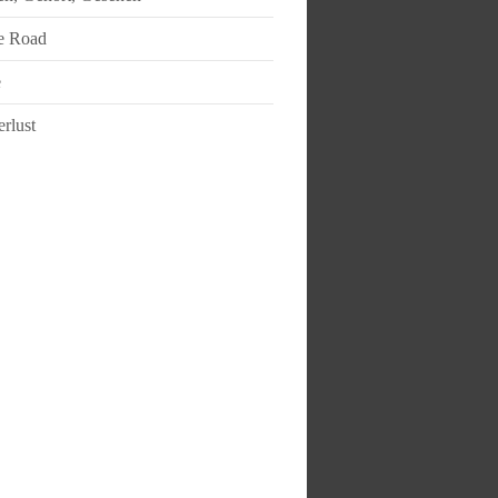
e Road
e
rlust