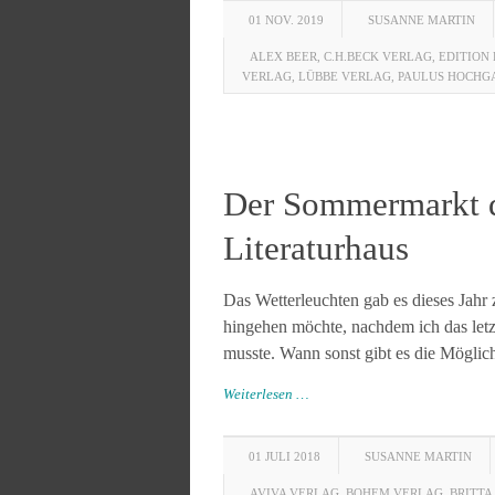
01 NOV. 2019
SUSANNE MARTIN
ALEX BEER
,
C.H.BECK VERLAG
,
EDITION 
VERLAG
,
LÜBBE VERLAG
,
PAULUS HOCHG
Der Sommermarkt d
Literaturhaus
Das Wetterleuchten gab es dieses Jahr 
hingehen möchte, nachdem ich das let
musste. Wann sonst gibt es die Möglic
Weiterlesen …
01 JULI 2018
SUSANNE MARTIN
AVIVA VERLAG
,
BOHEM VERLAG
,
BRITTA