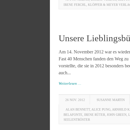
IRENE FERCHL
,
KLÖPFER & MEYER VERLA
Unsere Lieblingsb
Am 14. November 2012 war es wieder 
Fast 40 Menschen fanden den Weg zu un
vorstellte, die sie in 2012 besonders b
auch...
Weiterlesen …
26 NOV. 2012
SUSANNE MARTIN
ALAN BENNETT
,
ALICE PUNG
,
ARNHILD 
BELAFONTE
,
IRENE RÜTER
,
JOHN GREEN
,
SEELENTRÖSTER