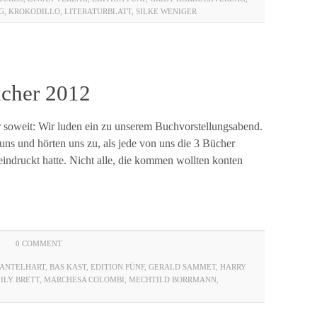
G
,
KROKODILLO
,
LITERATURBLATT
,
SILKE WENIGER
ücher 2012
soweit: Wir luden ein zu unserem Buchvorstellungsabend.
s und hörten uns zu, als jede von uns die 3 Bücher
eeindruckt hatte. Nicht alle, die kommen wollten konten
0 COMMENT
KANTELHART
,
BAS KAST
,
EDITION FÜNF
,
GERALD SAMMET
,
HARRY
LILY BRETT
,
MARCHESA COLOMBI
,
MECHTILD BORRMANN
,