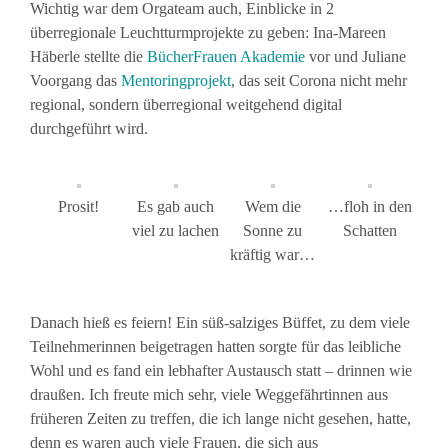
Wichtig war dem Orgateam auch, Einblicke in 2
überregionale Leuchtturmprojekte zu geben: Ina-Mareen
Häberle stellte die
BücherFrauen Akademie
vor und Juliane
Voorgang das
Mentoringprojekt
, das seit Corona nicht mehr
regional, sondern überregional weitgehend digital
durchgeführt wird.
Prosit!
Es gab auch
Wem die
…floh in den
viel zu lachen
Sonne zu
Schatten
kräftig war…
Danach hieß es feiern! Ein süß-salziges Büffet, zu dem viele
Teilnehmerinnen beigetragen hatten sorgte für das leibliche
Wohl und es fand ein lebhafter Austausch statt – drinnen wie
draußen. Ich freute mich sehr, viele Weggefährtinnen aus
früheren Zeiten zu treffen, die ich lange nicht gesehen, hatte,
denn es waren auch viele Frauen, die sich aus