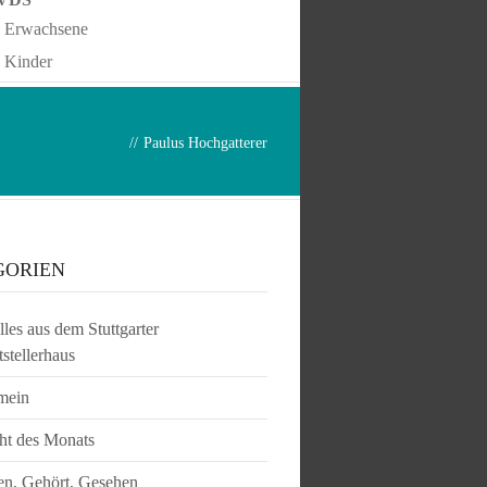
Erwachsene
Kinder
//
Paulus Hochgatterer
GORIEN
les aus dem Stuttgarter
tstellerhaus
mein
ht des Monats
en, Gehört, Gesehen