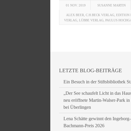
01 NOV. 2019
SUSANNE MARTIN
ALEX BEER
,
C.H.BECK VERLAG
,
EDITION 
VERLAG
,
LÜBBE VERLAG
,
PAULUS HOCHG
LETZTE BLOG-BEITRÄGE
Ein Besuch in der Stiftsbibliothek St
„Der See schaufelt Licht in das Hau
neu eröffnete Martin-Walser-Park i
bei Überlingen
Lena Schätte gewinnt den Ingeborg-
Bachmann-Preis 2026