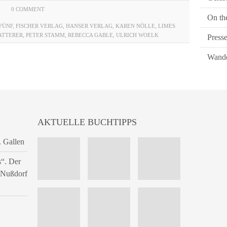
0 COMMENT
On th
FÜNF
,
FISCHER VERLAG
,
HANSER VERLAG
,
KAREN NÖLLE
,
LIMES
ATTERER
,
PETER STAMM
,
REBECCA GABLE
,
ULRICH WOELK
Press
Wande
AKTUELLE BUCHTIPPS
. Gallen
s“. Der
n Nußdorf