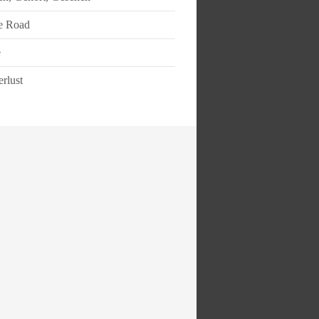
e Road
e
rlust