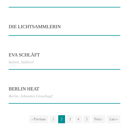
DIE LICHTSAMMLERIN
EVA SCHLÄFT
Italien
,
Südtirol
BERLIN HEAT
Berlin
,
Johannes Groschupf
‹ Previous
1
2
3
4
5
Next ›
Last »