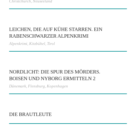
Christchurch
,
Neuseeland
LEICHEN, DIE AUF KÜHE STARREN. EIN
RABENSCHWARZER ALPENKRIMI
Alpenkrimi
,
Kitzbühel
,
Tirol
NORDLICHT: DIE SPUR DES MÖRDERS.
BOISEN UND NYBORG ERMITTELN 2
Dänemark
,
Flensburg
,
Kopenhagen
DIE BRAUTLEUTE