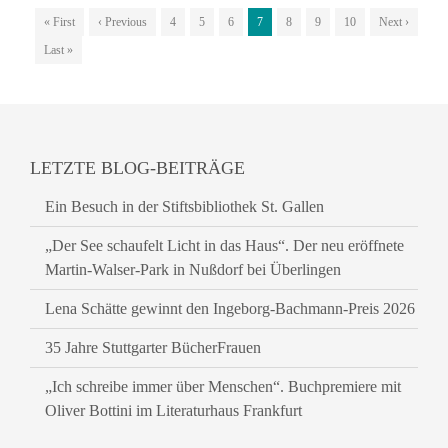
« First
‹ Previous
4
5
6
7
8
9
10
Next ›
Last »
LETZTE BLOG-BEITRÄGE
Ein Besuch in der Stiftsbibliothek St. Gallen
„Der See schaufelt Licht in das Haus“. Der neu eröffnete
Martin-Walser-Park in Nußdorf bei Überlingen
Lena Schätte gewinnt den Ingeborg-Bachmann-Preis 2026
35 Jahre Stuttgarter BücherFrauen
„Ich schreibe immer über Menschen“. Buchpremiere mit
Oliver Bottini im Literaturhaus Frankfurt