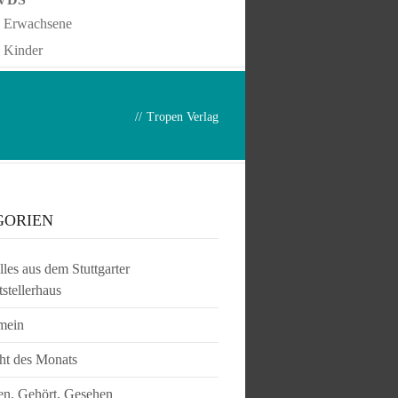
Erwachsene
Kinder
//
Tropen Verlag
GORIEN
les aus dem Stuttgarter
tstellerhaus
mein
ht des Monats
en, Gehört, Gesehen