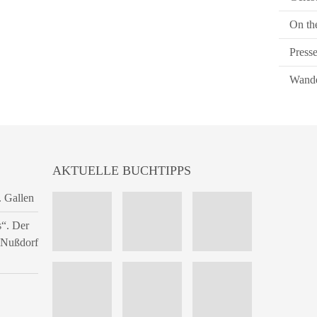
On th
Press
Wande
AKTUELLE BUCHTIPPS
. Gallen
s“. Der
n Nußdorf