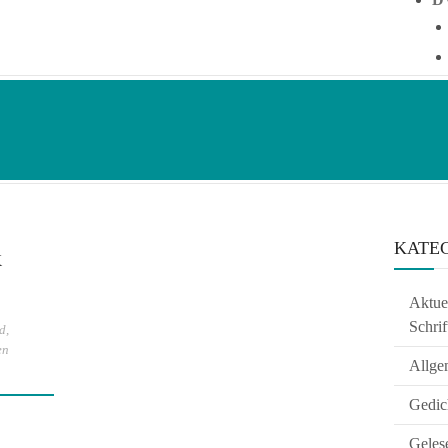
KATE
K
Aktuel
Schrif
nd
,
en
Allge
Gedic
Geles