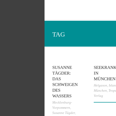
TAG
SUSANNE
SEEKRAN
TÄGDER:
IN
DAS
MÜNCHEN
SCHWEIGEN
Helgason
,
Isla
DES
München
,
Trop
WASSERS
Verlag
Mecklenburg-
Vorpommern
,
Susanne Tägder
,