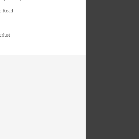
e Road
e
rlust