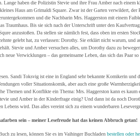
. Lange haben die Polizistin Stevie und ihre Frau Amber nach einem 
kleines Haus am Grimaldi Square. Zwar ist der Garten verwildert, der 
 heruntergekommen und die Nachbarin Mrs. Haggerston mit einem Faible 
as Traumhaus. Bis sie sich nach der Unterschrift unter den Kaufvertra
e anzustoßen. Da stellen sie nämlich fest, dass oben im ersten Stock ei
zehnte gelebt hat, zu verlassen: Dorothy. Sie erklärt nicht warum, und 
h behält. Stevie und Amber versuchen alles, um Dorothy dazu zu bewegen
lich neue Verwicklungen – das gemeinsame Leben, das sich das Paar so s
esen. Sandi Toksvig ist eine in England sehr bekannte Komikerin und
Wendungen voller Situationskomik, aber auch eine große Warmherzigk
iche Themen und Konflikte ein Thema: Mrs. Haggerston kann es kaum ert
evie und Amber in der Kinderfrage einig? Und dann ist da noch Dorothy,
 Lebens wird. Das alles vereint sich zu einem wunderbaren Leseverg
afarben sein – meiner Lesefreude hat das keinen Abbruch getan!
uch zu lesen, können Sie es im Vaihinger Buchladen
bestellen oder h