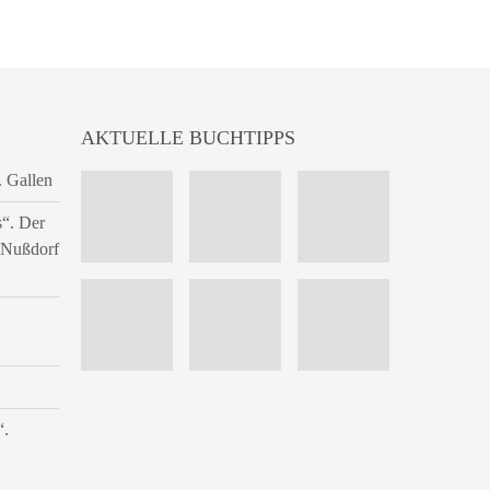
AKTUELLE BUCHTIPPS
. Gallen
s“. Der
n Nußdorf
“.