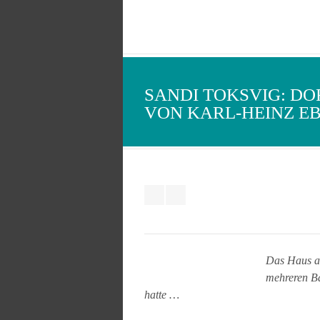
SANDI TOKSVIG: DO
VON KARL-HEINZ E
Das Haus am
mehreren Ba
hatte …