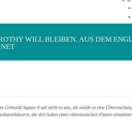
ROTHY WILL BLEIBEN. AUS DEM ENG
BNET
 Grimaldi Square 4 sah nicht so aus, als würde es eine Überraschung 
cksteinhäusern, die drei Seiten eines viktorianischen Platzes einnahm