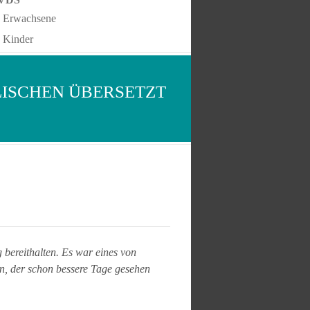
Erwachsene
Kinder
LISCHEN ÜBERSETZT
bereithalten. Es war eines von
en, der schon bessere Tage gesehen