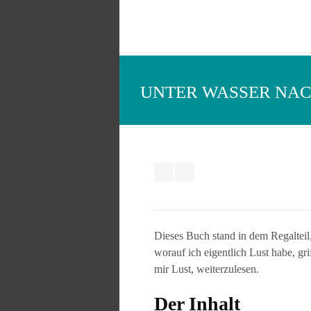
UNTER WASSER NA
Dieses Buch stand in dem Regalteil,
worauf ich eigentlich Lust habe, gr
mir Lust, weiterzulesen.
Der Inhalt