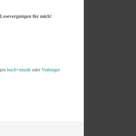
s Lesevergnügen für mich!
ngen
buch+musik
oder
Vaihinger