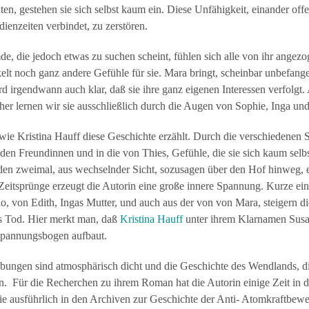
en, gestehen sie sich selbst kaum ein. Diese Unfähigkeit, einander off
dienzeiten verbindet, zu zerstören.
de, die jedoch etwas zu suchen scheint, fühlen sich alle von ihr ange
kelt noch ganz andere Gefühle für sie. Mara bringt, scheinbar unbefang
 irgendwann auch klar, daß sie ihre ganz eigenen Interessen verfolgt. A
r lernen wir sie ausschließlich durch die Augen von Sophie, Inga un
 wie Kristina Hauff diese Geschichte erzählt. Durch die verschiedenen Si
en Freundinnen und in die von Thies, Gefühle, die sie sich kaum selb
n zweimal, aus wechselnder Sicht, sozusagen über den Hof hinweg, e
 Zeitsprünge erzeugt die Autorin eine große innere Spannung. Kurze ei
o, von Edith, Ingas Mutter, und auch aus der von von Mara, steigern d
ns Tod. Hier merkt man, daß
Kristina Hauff
unter ihrem Klarnamen Sus
Spannungsbogen aufbaut.
ibungen sind atmosphärisch dicht und die Geschichte des Wendlands, d
ein. Für die Recherchen zu ihrem Roman hat die Autorin einige Zeit in 
sie ausführlich in den Archiven zur Geschichte der Anti- Atomkraftbe