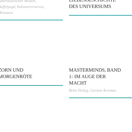
merikanischer Westen
,
ES UNIVERSUMS
üffeljagd
,
Indianerreservat
,
Montana
ZORN UND
MASTERMINDS, BAND
MORGENRÖTE
1: IM AUGE DER
MACHT
Beltz Verlag
,
Gordon Korman