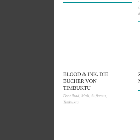
A
B
BLOOD & INK. DIE
BÜCHER VON
TIMBUKTU
Dschihad
,
Mali
,
Sufismus
,
Timbuktu