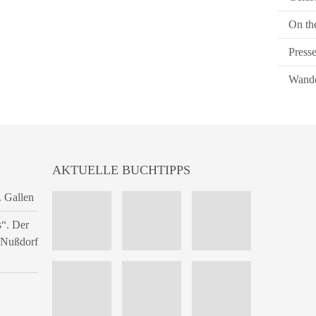
On th
Press
Wande
AKTUELLE BUCHTIPPS
. Gallen
s“. Der
n Nußdorf