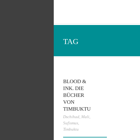
TAG
BLOOD &
INK. DIE
BÜCHER
VON
TIMBUKTU
Dschihad
,
Mali
,
Sufismus
,
Timbuktu