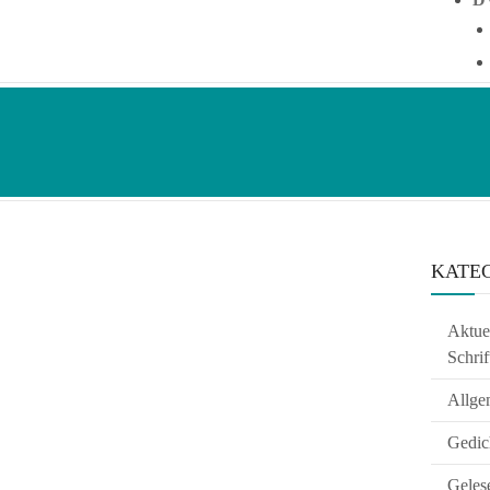
KATE
Aktuel
Schrif
Allge
Gedic
Geles