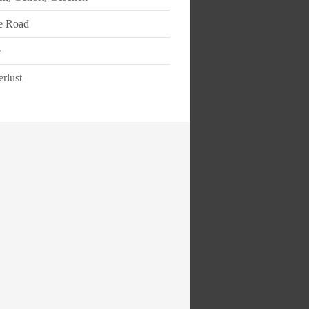
e Road
e
rlust