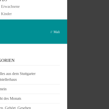
Erwachsene
Kinder
//
Mali
GORIEN
les aus dem Stuttgarter
tstellerhaus
mein
ht des Monats
en, Gehört, Gesehen