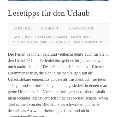
Lesetipps für den Urlaub
20 JULI 2022
0 COMMENT
SUSANNE MARTIN
ALPEN
,
BAYERN
,
ENGLAND
,
ISTANBUL
,
ITALIEN
,
MEER
,
NORDSEE
,
OSTSEE
,
PORTUGAL
,
SÜDTIROL
,
TIROL
,
URLAUBSTIPPS
Die Ferien beginnen bald und vielleicht geht’s auch für Sie in
den Urlaub? Ohne Ferienlektüre geht es für jemanden wie
mich natürlich nicht! Deshalb habe ich hier ein par Bücher
zusammengestellt, die sich in meinen Augen gut als
Urlaubsleküre eignen: Es gibt sie als Taschenbuch, sie lesen
sich gut und sie sind in Gegenden angesiedelt, in denen man
gerne Urlaub macht. Nicht alle sind ganz neu, aber deshalb
nicht weniger lesenswert! Ich finde es sowieso schade, wenn
Titel schnell von der Bildfläche verschwinden und habe
deshalb als Auswahlkriterium „Urlaub“ und nicht
„brandaktuell“ gesetzt.