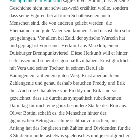
Buchpremiere in Frankfurt
sagte Oliver Bottini, dass er seine
Geschichte nicht nur schwarz-weiß erzählen wollte, sondern
dass seine Figuren bei all ihren Schattenseiten auch
Menschen sind, die von anderen geliebt werden, die
Ehemänner und gute Väter sein können. Und das ist ihm sehr
gut gelungen. Vor allem bei Zaid, der syrische Wurzeln hat
und geprägt ist von seiner Herkunft aus Marxloh, einen
Duisburger Brennpunktviertel. Diese Herkunft will er hinter
sich lassen und scheint es geschafft zu haben: Er ist glücklich
mit Vera und seiner Tochter, in seinem Beruf als
Bauingenieur auf einem guten Weg. Er ist aber auch ein
Zahlengenie und genau deshalb brauchen Freddy und Erik
ihn. Auch die Charaktere von Freddy und Erik sind so
gezeichnet, dass sie durchaus sympathisch rüberkommen.
Darin lag für mich eine ganz besondere Stärke des Romans:
Oliver Bottini schafft es, die Menschen hinter der
gigantischen Betrugsmaschine sichtbar zu machen, am
Anfang hat das Jonglieren mit Zahlen und Dividenden für die
3 Studienfreunde fast etwas spielerisches und je erfolgreicher