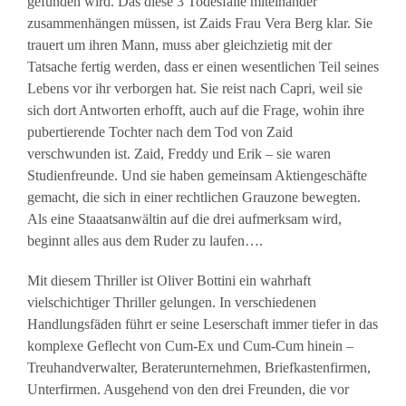
gefunden wird. Das diese 3 Todesfälle miteinander
zusammenhängen müssen, ist Zaids Frau Vera Berg klar. Sie
trauert um ihren Mann, muss aber gleichzietig mit der
Tatsache fertig werden, dass er einen wesentlichen Teil seines
Lebens vor ihr verborgen hat. Sie reist nach Capri, weil sie
sich dort Antworten erhofft, auch auf die Frage, wohin ihre
pubertierende Tochter nach dem Tod von Zaid
verschwunden ist. Zaid, Freddy und Erik – sie waren
Studienfreunde. Und sie haben gemeinsam Aktiengeschäfte
gemacht, die sich in einer rechtlichen Grauzone bewegten.
Als eine Staaatsanwältin auf die drei aufmerksam wird,
beginnt alles aus dem Ruder zu laufen….
Mit diesem Thriller ist Oliver Bottini ein wahrhaft
vielschichtiger Thriller gelungen. In verschiedenen
Handlungsfäden führt er seine Leserschaft immer tiefer in das
komplexe Geflecht von Cum-Ex und Cum-Cum hinein –
Treuhandverwalter, Beraterunternehmen, Briefkastenfirmen,
Unterfirmen. Ausgehend von den drei Freunden, die vor