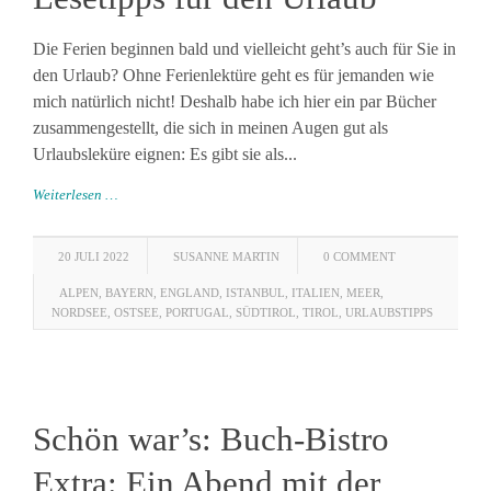
Die Ferien beginnen bald und vielleicht geht’s auch für Sie in
den Urlaub? Ohne Ferienlektüre geht es für jemanden wie
mich natürlich nicht! Deshalb habe ich hier ein par Bücher
zusammengestellt, die sich in meinen Augen gut als
Urlaubsleküre eignen: Es gibt sie als...
Weiterlesen …
20 JULI 2022
SUSANNE MARTIN
0 COMMENT
ALPEN
,
BAYERN
,
ENGLAND
,
ISTANBUL
,
ITALIEN
,
MEER
,
NORDSEE
,
OSTSEE
,
PORTUGAL
,
SÜDTIROL
,
TIROL
,
URLAUBSTIPPS
Schön war’s: Buch-Bistro
Extra: Ein Abend mit der