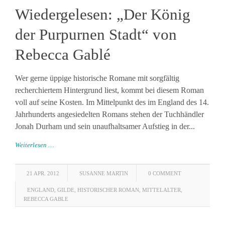
Wiedergelesen: „Der König
der Purpurnen Stadt“ von
Rebecca Gablé
Wer gerne üppige historische Romane mit sorgfältig
recherchiertem Hintergrund liest, kommt bei diesem Roman
voll auf seine Kosten. Im Mittelpunkt des im England des 14.
Jahrhunderts angesiedelten Romans stehen der Tuchhändler
Jonah Durham und sein unaufhaltsamer Aufstieg in der...
Weiterlesen …
21 APR. 2012
SUSANNE MARTIN
0 COMMENT
ENGLAND
,
GILDE
,
HISTORISCHER ROMAN
,
MITTELALTER
,
REBECCA GABLE