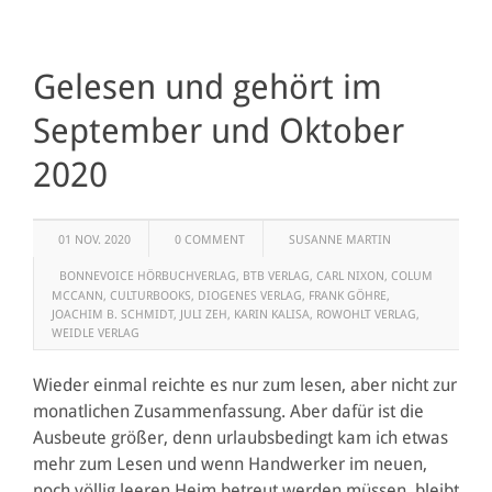
Gelesen und gehört im
September und Oktober
2020
01 NOV. 2020
0 COMMENT
SUSANNE MARTIN
BONNEVOICE HÖRBUCHVERLAG
,
BTB VERLAG
,
CARL NIXON
,
COLUM
MCCANN
,
CULTURBOOKS
,
DIOGENES VERLAG
,
FRANK GÖHRE
,
JOACHIM B. SCHMIDT
,
JULI ZEH
,
KARIN KALISA
,
ROWOHLT VERLAG
,
WEIDLE VERLAG
Wieder einmal reichte es nur zum lesen, aber nicht zur
monatlichen Zusammenfassung. Aber dafür ist die
Ausbeute größer, denn urlaubsbedingt kam ich etwas
mehr zum Lesen und wenn Handwerker im neuen,
noch völlig leeren Heim betreut werden müssen, bleibt