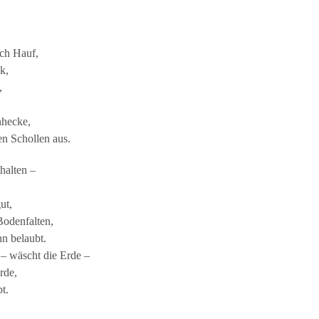
ch Hauf,
k,
,
nhecke,
en Schollen aus.
 halten –
ut,
Bodenfalten,
n belaubt.
– wäscht die Erde –
rde,
t.