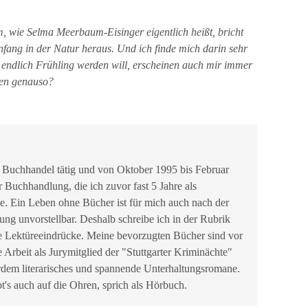
 wie Selma Meerbaum-Eisinger eigentlich heißt, bricht
fang in der Natur heraus. Und ich finde mich darin sehr
s endlich Frühling werden will, erscheinen auch mir immer
esen genauso?
 Buchhandel tätig und von Oktober 1995 bis Februar
r Buchhandlung, die ich zuvor fast 5 Jahre als
be. Ein Leben ohne Bücher ist für mich auch nach der
g unvorstellbar. Deshalb schreibe ich in der Rubrik
e Lektüreeindrücke. Meine bevorzugten Bücher sind vor
e Arbeit als Jurymitglied der "Stuttgarter Kriminächte"
erdem literarisches und spannende Unterhaltungsromane.
t's auch auf die Ohren, sprich als Hörbuch.