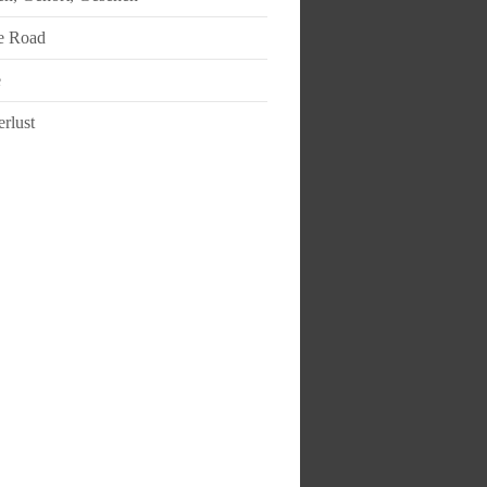
e Road
e
rlust