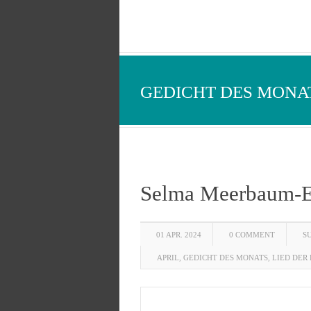
GEDICHT DES MONAT
Selma Meerbaum-Ei
01 APR. 2024
0 COMMENT
S
APRIL
,
GEDICHT DES MONATS
,
LIED DER