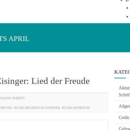
S APRIL
KATE
singer: Lied der Freude
Aktuel
Schrif
USANNE MARTIN
Allge
 FREUDE
,
SELMA MEERBAUM-EISINGER
,
SELMA MERBAUM
Gedic
Geles