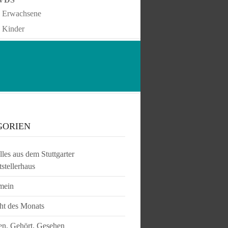
Erwachsene
Kinder
GORIEN
les aus dem Stuttgarter
tstellerhaus
mein
ht des Monats
en, Gehört, Gesehen