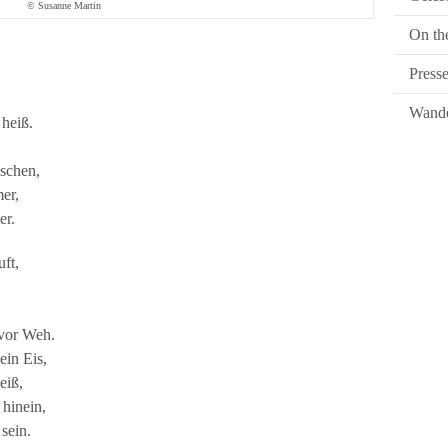
© Susanne Martin
On th
Press
Wande
heiß.
uschen,
er,
er.
ft,
 vor Weh.
ein Eis,
eiß,
 hinein,
 sein.