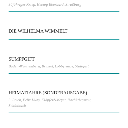
30jähriger Krieg
,
Herzog Eberhard
,
Straßburg
DIE WILHELMA WIMMELT
SUMPFGIFT
Baden-Württemberg
,
Brüssel
,
Lobbyismus
,
Stuttgart
HEIMATJAHRE (SONDERAUSGABE)
3. Reich
,
Felix Huby
,
Klöpfer&Meyer
,
Nachkriegszeit
,
Schönbuch