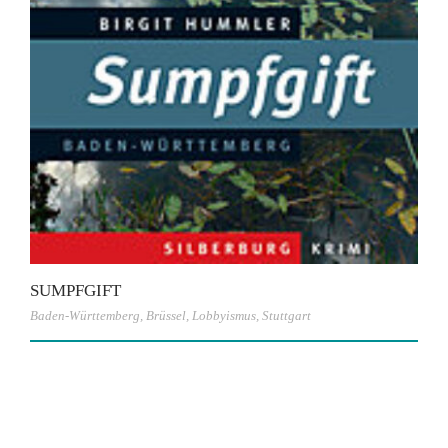
SUMPFGIFT
Baden-Württemberg
,
Brüssel
,
Lobbyismus
,
Stuttgart