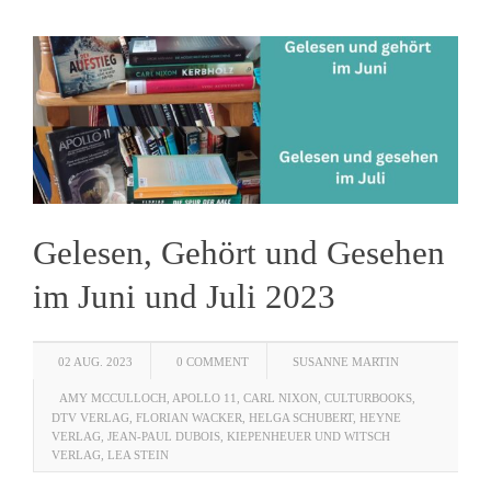
Gelesen, Gehört und Gesehen
im Juni und Juli 2023
02 AUG. 2023
0 COMMENT
SUSANNE MARTIN
AMY MCCULLOCH
,
APOLLO 11
,
CARL NIXON
,
CULTURBOOKS
,
DTV VERLAG
,
FLORIAN WACKER
,
HELGA SCHUBERT
,
HEYNE
VERLAG
,
JEAN-PAUL DUBOIS
,
KIEPENHEUER UND WITSCH
VERLAG
,
LEA STEIN