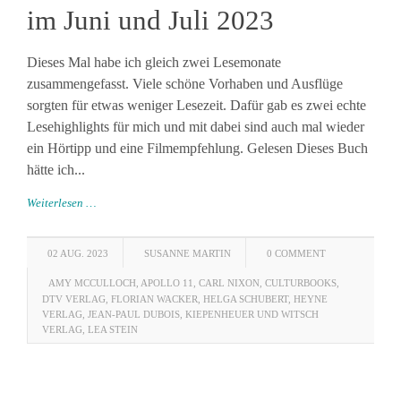
im Juni und Juli 2023
Dieses Mal habe ich gleich zwei Lesemonate
zusammengefasst. Viele schöne Vorhaben und Ausflüge
sorgten für etwas weniger Lesezeit. Dafür gab es zwei echte
Lesehighlights für mich und mit dabei sind auch mal wieder
ein Hörtipp und eine Filmempfehlung. Gelesen Dieses Buch
hätte ich...
Weiterlesen …
02 AUG. 2023
SUSANNE MARTIN
0 COMMENT
AMY MCCULLOCH
,
APOLLO 11
,
CARL NIXON
,
CULTURBOOKS
,
DTV VERLAG
,
FLORIAN WACKER
,
HELGA SCHUBERT
,
HEYNE
VERLAG
,
JEAN-PAUL DUBOIS
,
KIEPENHEUER UND WITSCH
VERLAG
,
LEA STEIN