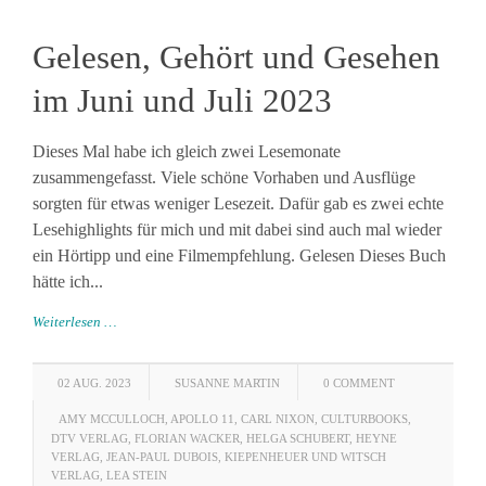
Gelesen, Gehört und Gesehen
im Juni und Juli 2023
Dieses Mal habe ich gleich zwei Lesemonate
zusammengefasst. Viele schöne Vorhaben und Ausflüge
sorgten für etwas weniger Lesezeit. Dafür gab es zwei echte
Lesehighlights für mich und mit dabei sind auch mal wieder
ein Hörtipp und eine Filmempfehlung. Gelesen Dieses Buch
hätte ich...
Weiterlesen …
02 AUG. 2023
SUSANNE MARTIN
0 COMMENT
AMY MCCULLOCH
,
APOLLO 11
,
CARL NIXON
,
CULTURBOOKS
,
DTV VERLAG
,
FLORIAN WACKER
,
HELGA SCHUBERT
,
HEYNE
VERLAG
,
JEAN-PAUL DUBOIS
,
KIEPENHEUER UND WITSCH
VERLAG
,
LEA STEIN