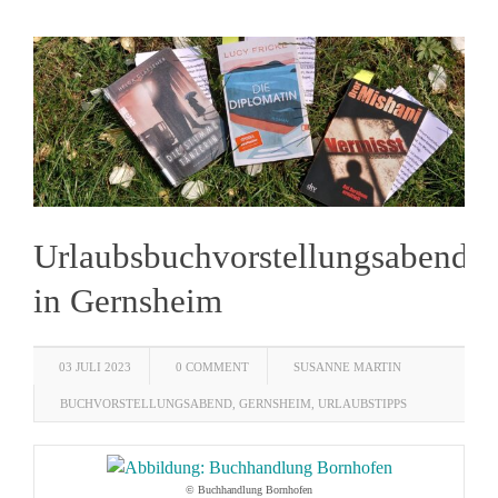
Urlaubsbuchvorstellungsabend
in Gernsheim
03 JULI 2023
0 COMMENT
SUSANNE MARTIN
BUCHVORSTELLUNGSABEND
,
GERNSHEIM
,
URLAUBSTIPPS
© Buchhandlung Bornhofen