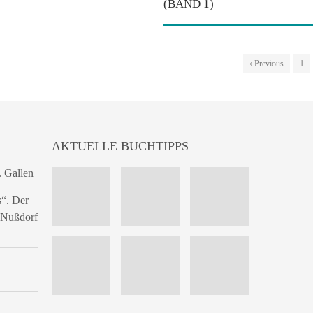
(BAND 1)
‹ Previous
1
AKTUELLE BUCHTIPPS
. Gallen
s“. Der
n Nußdorf