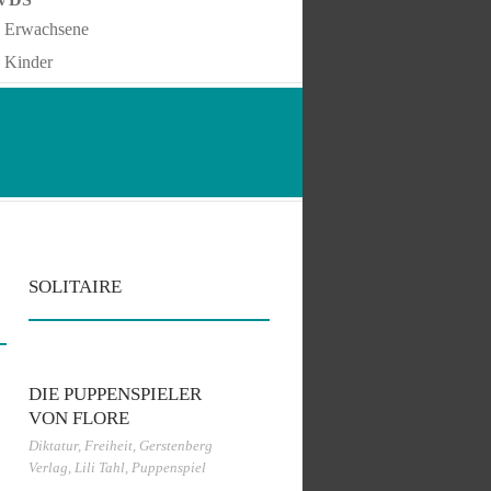
Erwachsene
Kinder
SOLITAIRE
DIE PUPPENSPIELER
VON FLORE
Diktatur
,
Freiheit
,
Gerstenberg
Verlag
,
Lili Tahl
,
Puppenspiel