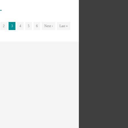
2
3
4
5
6
Next ›
Last »