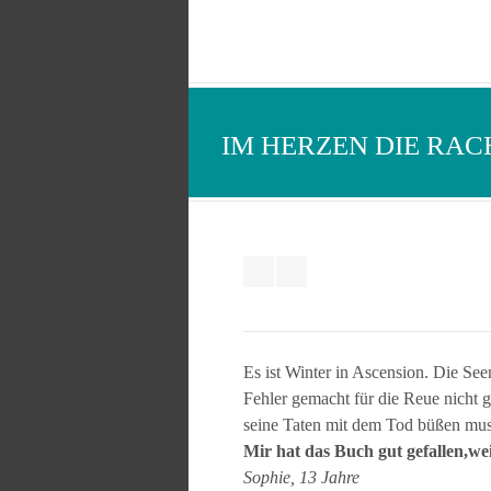
IM HERZEN DIE RACHE
Es ist Winter in Ascension. Die Seen
Fehler gemacht für die Reue nicht 
seine Taten mit dem Tod büßen muss
Mir hat das Buch gut gefallen,wei
Sophie, 13 Jahre