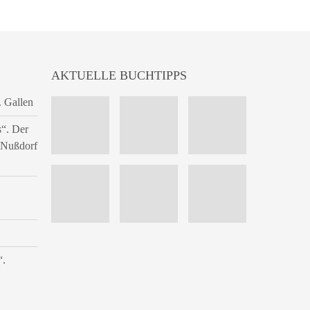
AKTUELLE BUCHTIPPS
. Gallen
s“. Der
n Nußdorf
“.