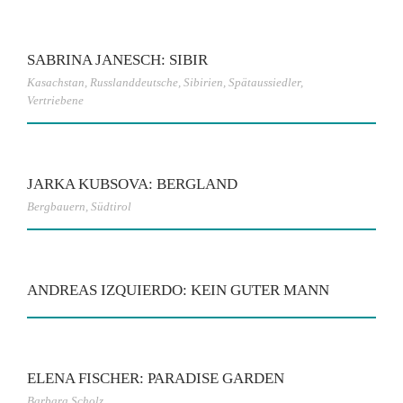
SABRINA JANESCH: SIBIR
Kasachstan
,
Russlanddeutsche
,
Sibirien
,
Spätaussiedler
,
Vertriebene
JARKA KUBSOVA: BERGLAND
Bergbauern
,
Südtirol
ANDREAS IZQUIERDO: KEIN GUTER MANN
ELENA FISCHER: PARADISE GARDEN
Barbara Scholz