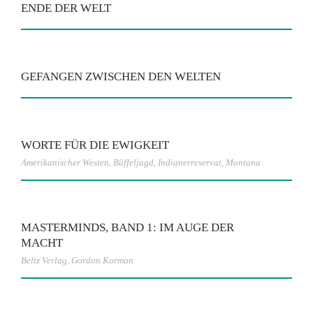
ENDE DER WELT
GEFANGEN ZWISCHEN DEN WELTEN
WORTE FÜR DIE EWIGKEIT
Amerikanischer Westen
,
Büffeljagd
,
Indianerreservat
,
Montana
MASTERMINDS, BAND 1: IM AUGE DER
MACHT
Beltz Verlag
,
Gordon Korman