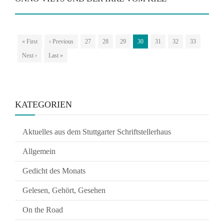
« First
‹ Previous
27
28
29
30
31
32
33
Next ›
Last »
KATEGORIEN
Aktuelles aus dem Stuttgarter Schriftstellerhaus
Allgemein
Gedicht des Monats
Gelesen, Gehört, Gesehen
On the Road