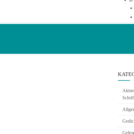
KATE
Aktuel
Schrif
Allge
Gedic
Geles