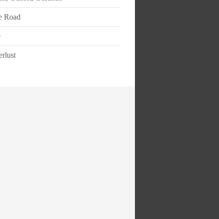
e Road
e
rlust