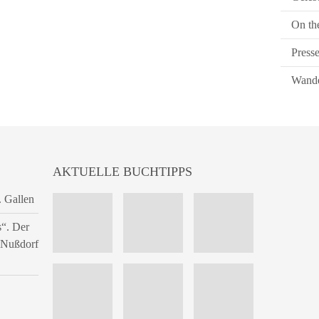
On th
Press
Wande
AKTUELLE BUCHTIPPS
. Gallen
s“. Der
n Nußdorf