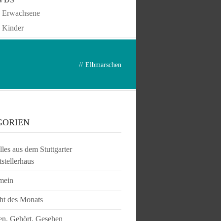
Erwachsene
Kinder
//
Elbmarschen
GORIEN
les aus dem Stuttgarter
tstellerhaus
mein
ht des Monats
en, Gehört, Gesehen