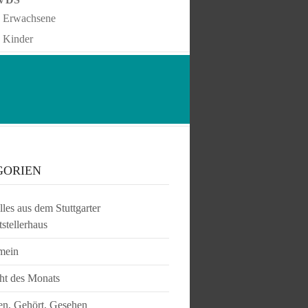
Erwachsene
Kinder
GORIEN
les aus dem Stuttgarter
tstellerhaus
mein
ht des Monats
en, Gehört, Gesehen