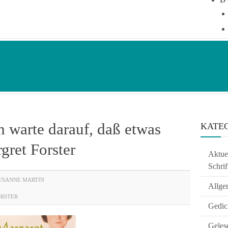
h warte darauf, daß etwas
KATE
gret Forster
Aktuel
Schrif
USANNE MARTIN
Allge
RSTER
Gedic
Geles