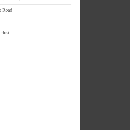
e Road
e
rlust