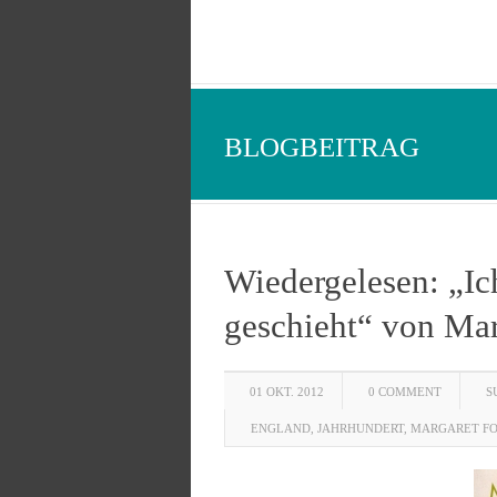
BLOGBEITRAG
Wiedergelesen: „Ic
geschieht“ von Mar
01 OKT. 2012
0 COMMENT
S
ENGLAND
,
JAHRHUNDERT
,
MARGARET FO