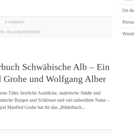
On th
Press
0 COMMENT
NN
,
VILLA REITZENSTEIN
Wande
rbuch Schwäbische Alb – Ein
 Grohe und Wolfgang Alber
tene Täler, herrliche Ausblicke, malerische Städte und
ische Burgen und Schlösser und viel unberührte Natur –
graf Manfred Grohe hat für das „Bilderbuch...