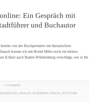
online: Ein Gespräch mit
Stadtführer und Buchautor
 bereits von der Buchpremiere mit literarischem
 Danach konnte ich mit Bernd Möbs noch ein kleines
nen Kölner nach Baden-Württemberg verschlägt, wie er für
0 COMMENT
SPAZIERGANG
,
PODCAST
,
SILBERBURG VERLAG
,
STUTTGART-