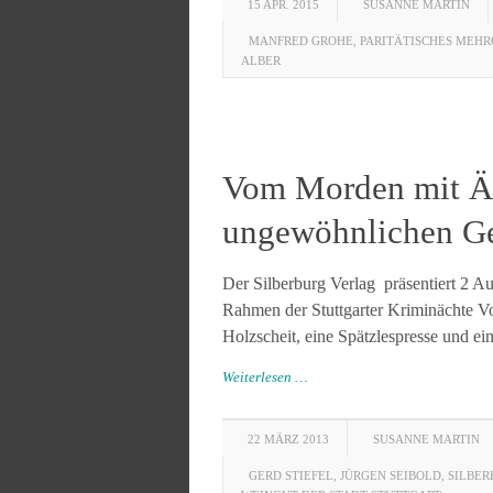
15 APR. 2015
SUSANNE MARTIN
MANFRED GROHE
,
PARITÄTISCHES MEH
ALBER
Vom Morden mit Äp
ungewöhnlichen G
Der Silberburg Verlag präsentiert 2 Au
Rahmen der Stuttgarter Kriminächte V
Holzscheit, eine Spätzlespresse und ei
Weiterlesen …
22 MÄRZ 2013
SUSANNE MARTIN
GERD STIEFEL
,
JÜRGEN SEIBOLD
,
SILBER