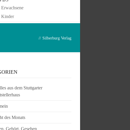
Erwachsene
Kinder
//
Silberburg Verlag
GORIEN
les aus dem Stuttgarter
tstellerhaus
mein
ht des Monats
en, Gehört, Gesehen