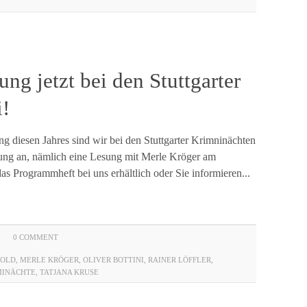
ng jetzt bei den Stuttgarter
i!
ng diesen Jahres sind wir bei den Stuttgarter Krimninächten
ltung an, nämlich eine Lesung mit Merle Kröger am
as Programmheft bei uns erhältlich oder Sie informieren...
0 COMMENT
BOLD
,
MERLE KRÖGER
,
OLIVER BOTTINI
,
RAINER LÖFFLER
,
MINÄCHTE
,
TATJANA KRUSE