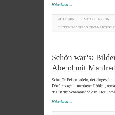
Weiterlesen …
20 SEP. 2016
SUSANNE MARTIN
SILBERBURG VERLAG
,
THOMAS BORGMA
Schön war’s: Bilde
Abend mit Manfred
Schroffe Felsennadeln, tief eingeschnit
Dörfer, sagenumwobene Höhlen, romant
das ist die Schwäbische Alb. Der Foto
Weiterlesen …