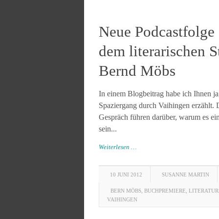
Neue Podcastfolge 
dem literarischen 
Bernd Möbs
In einem Blogbeitrag habe ich Ihnen ja
Spaziergang durch Vaihingen erzählt.
Gespräch führen darüber, warum es ei
sein...
Weiterlesen …
10 JUNI 2012
SUSANNE MARTIN
BERN MÖBS
,
BUCHPREMIERE
,
LITERATUR
VAIHINGEN