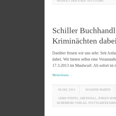
WEINGUT DER STADT STUTTGART
Schiller Buchhandlu
Kriminächten dabe
Darüber freuen wir uns sehr: Seit Anfa
dabei. Wir bieten selbst eine Veransta
17.3.2013 im Maulwurf. Ab sofort ist d
Weiterlesen …
09 JAN. 2013
SUSANNE MARTIN
GERD STIEFEL
,
GRENZFALL
,
JÜRGEN SEI
SILBERBURG VERLAG
,
STUTTGARTER KRI