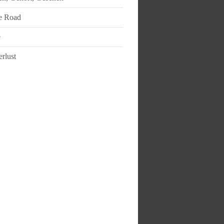
e Road
e
rlust