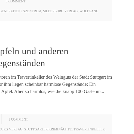
0 COMMENT
RGENERATIONENZENTRUM
,
SILBERBURG VERLAG
,
WOLFGANG
feln und anderen
egenständen
toren im Travertinkeller des Weinguts der Stadt Stuttgart im
or ihm liegen scheinbar harmlose Gegenstände: Ein
n Apfel. Aber so harmlos, wie die knapp 100 Gäste im...
1 COMMENT
BURG VERLAG
,
STUTTGARTER KRIMINÄCHTE
,
TRAVERTINKELLER
,