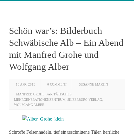
Schön war’s: Bilderbuch
Schwäbische Alb – Ein Abend
mit Manfred Grohe und
Wolfgang Alber
15 APR. 2015
0 COMMENT
SUSANNE MARTIN
MANFRED GROHE
,
PARITÄTISCHES
MEHRGENERATIONENZENTRUM
,
SILBERBURG VERLAG
,
WOLFGANG ALBER
Schroffe Felsennadeln, tief eingeschnittene Täler, herrliche